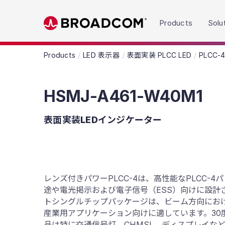
Read the accessibility statement or contact us wit
Products
Solu
Skip to main content
Products
LED 表示器
表面実装 PLCC LED
PLCC
HSMJ-A461-W40M1
表面実装LEDインジケーター
レンズ付きパワーPLCC-4は、高性能なPLCC-
途や電光掲示および電子信号（ESS）向けに設計
トシングルチップパッケージは、ビーム方向にお
産業用アプリケーション向けに適しています。30
品は特に交通信号灯、CHMSL、ディスプレイな