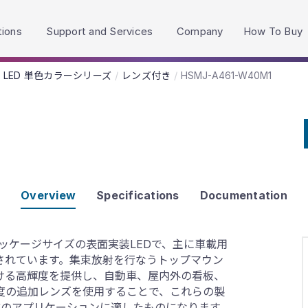
h accessibility-related questions.
tions
Support and Services
Company
How To Buy
-4 LED 単色カラーシリーズ
レンズ付き
HSMJ-A461-W40M1
Overview
Specifications
Documentation
4パッケージサイズの表面実装LEDで、主に車載用
されています。集束放射を行なうトップマウン
ける高輝度を提供し、自動車、屋内外の看板、
度の追加レンズを使用することで、これらの製
どのアプリケーションに適したものになります。